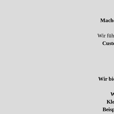
Mache
Wir füh
Cust
Wir bi
W
Kle
Beis