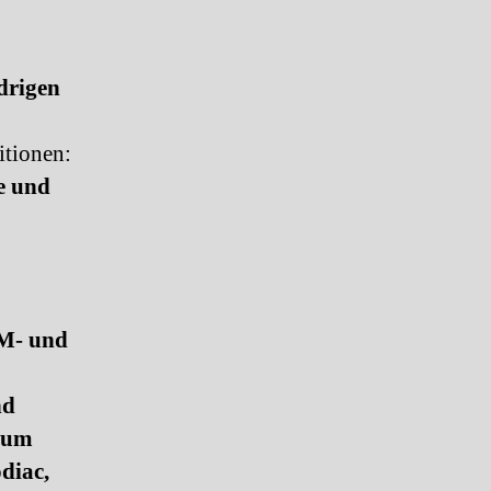
drigen
itionen:
e und
EM- und
nd
 zum
diac,