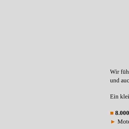
Wir füh
und auc
Ein kle
■
8.000
►
Motor