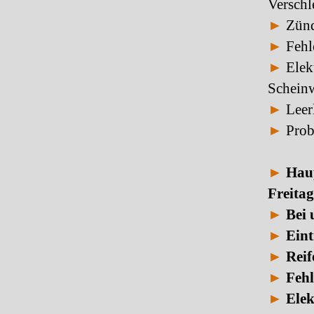
Verschl
►
Zünd
►
Fehle
►
Elekt
Scheinw
►
Leerl
►
Prob
►
Hau
Freitag
►
Bei 
►
Eint
►
Reif
►
Fehl
►
Elek