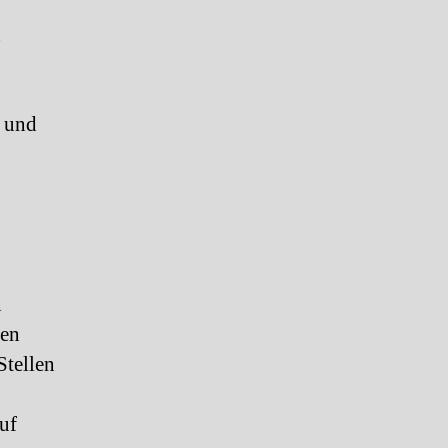
n
n und
n
ren
Stellen
uf