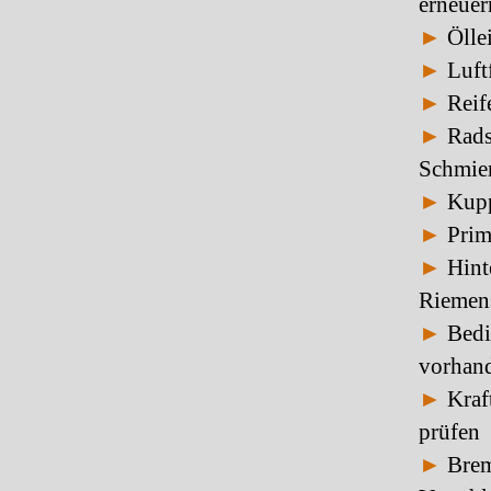
erneuer
►
Öllei
►
Luftf
►
Reif
►
Radsp
Schmie
►
Kupp
►
Primä
►
Hint
Riemens
►
Bedie
vorhan
►
Kraft
prüfen
►
Brem