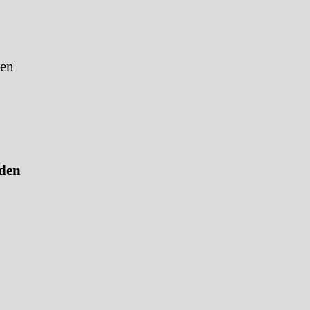
fen
den